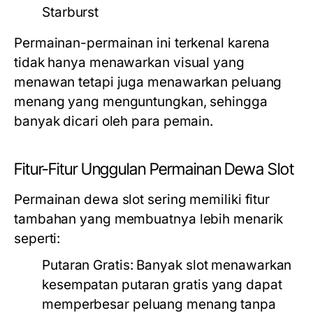
Starburst
Permainan-permainan ini terkenal karena
tidak hanya menawarkan visual yang
menawan tetapi juga menawarkan peluang
menang yang menguntungkan, sehingga
banyak dicari oleh para pemain.
Fitur-Fitur Unggulan Permainan Dewa Slot
Permainan dewa slot sering memiliki fitur
tambahan yang membuatnya lebih menarik
seperti:
Putaran Gratis:
Banyak slot menawarkan
kesempatan putaran gratis yang dapat
memperbesar peluang menang tanpa