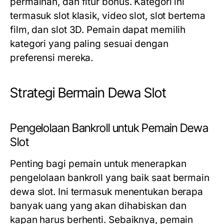
permainan, dan fitur bonus. Kategori ini
termasuk slot klasik, video slot, slot bertema
film, dan slot 3D. Pemain dapat memilih
kategori yang paling sesuai dengan
preferensi mereka.
Strategi Bermain Dewa Slot
Pengelolaan Bankroll untuk Pemain Dewa
Slot
Penting bagi pemain untuk menerapkan
pengelolaan bankroll yang baik saat bermain
dewa slot. Ini termasuk menentukan berapa
banyak uang yang akan dihabiskan dan
kapan harus berhenti. Sebaiknya, pemain