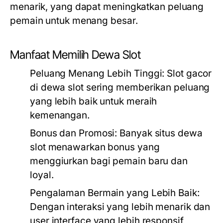
menarik, yang dapat meningkatkan peluang
pemain untuk menang besar.
Manfaat Memilih Dewa Slot
Peluang Menang Lebih Tinggi:
Slot gacor
di dewa slot sering memberikan peluang
yang lebih baik untuk meraih
kemenangan.
Bonus dan Promosi:
Banyak situs dewa
slot menawarkan bonus yang
menggiurkan bagi pemain baru dan
loyal.
Pengalaman Bermain yang Lebih Baik:
Dengan interaksi yang lebih menarik dan
user interface yang lebih responsif,