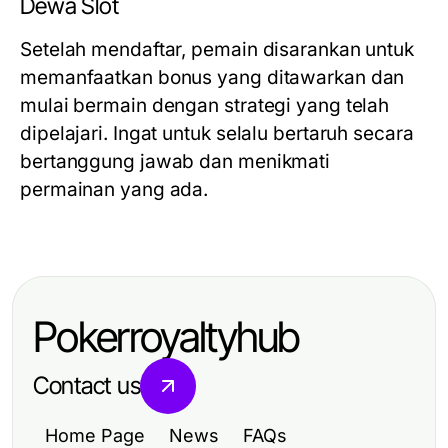
Dewa Slot
Setelah mendaftar, pemain disarankan untuk
memanfaatkan bonus yang ditawarkan dan
mulai bermain dengan strategi yang telah
dipelajari. Ingat untuk selalu bertaruh secara
bertanggung jawab dan menikmati
permainan yang ada.
Pokerroyaltyhub
Contact us
Home Page
News
FAQs