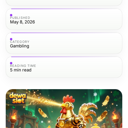
PUBLISHED
May 8, 2026
CATEGORY
Gambling
READING TIME
5
min read