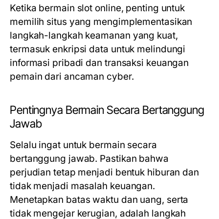
Ketika bermain slot online, penting untuk
memilih situs yang mengimplementasikan
langkah-langkah keamanan yang kuat,
termasuk enkripsi data untuk melindungi
informasi pribadi dan transaksi keuangan
pemain dari ancaman cyber.
Pentingnya Bermain Secara Bertanggung
Jawab
Selalu ingat untuk bermain secara
bertanggung jawab. Pastikan bahwa
perjudian tetap menjadi bentuk hiburan dan
tidak menjadi masalah keuangan.
Menetapkan batas waktu dan uang, serta
tidak mengejar kerugian, adalah langkah