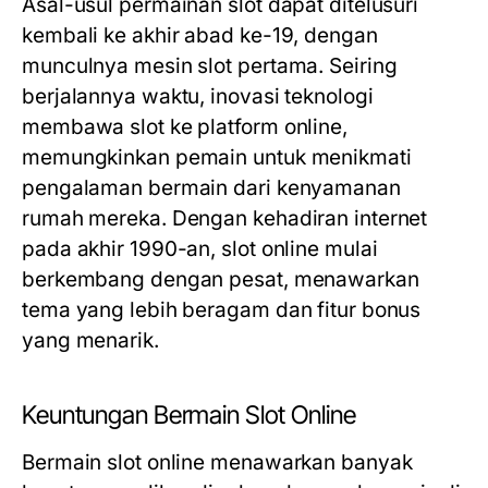
Asal-usul permainan slot dapat ditelusuri
kembali ke akhir abad ke-19, dengan
munculnya mesin slot pertama. Seiring
berjalannya waktu, inovasi teknologi
membawa slot ke platform online,
memungkinkan pemain untuk menikmati
pengalaman bermain dari kenyamanan
rumah mereka. Dengan kehadiran internet
pada akhir 1990-an, slot online mulai
berkembang dengan pesat, menawarkan
tema yang lebih beragam dan fitur bonus
yang menarik.
Keuntungan Bermain Slot Online
Bermain slot online menawarkan banyak