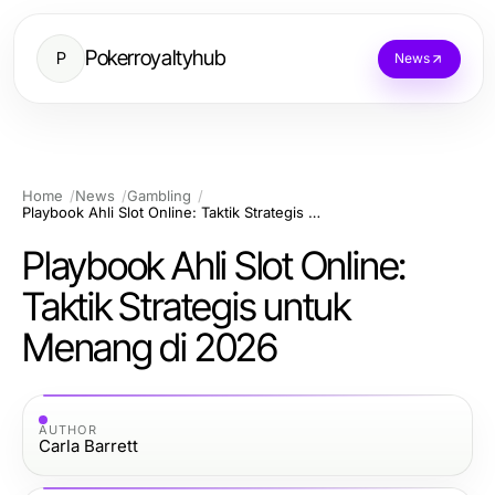
Pokerroyaltyhub
P
News
Home
News
Gambling
Playbook Ahli Slot Online: Taktik Strategis untuk Menang di 2026
Playbook Ahli Slot Online:
Taktik Strategis untuk
Menang di 2026
AUTHOR
Carla Barrett