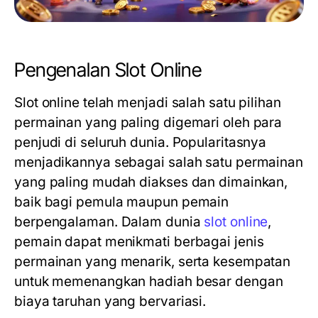
Pengenalan Slot Online
Slot online telah menjadi salah satu pilihan
permainan yang paling digemari oleh para
penjudi di seluruh dunia. Popularitasnya
menjadikannya sebagai salah satu permainan
yang paling mudah diakses dan dimainkan,
baik bagi pemula maupun pemain
berpengalaman. Dalam dunia
slot online
,
pemain dapat menikmati berbagai jenis
permainan yang menarik, serta kesempatan
untuk memenangkan hadiah besar dengan
biaya taruhan yang bervariasi.