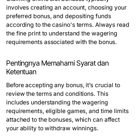
involves creating an account, choosing your
preferred bonus, and depositing funds
according to the casino's terms. Always read
the fine print to understand the wagering
requirements associated with the bonus.
Pentingnya Memahami Syarat dan
Ketentuan
Before accepting any bonus, it’s crucial to
review the terms and conditions. This
includes understanding the wagering
requirements, eligible games, and time limits
attached to the bonuses, which can affect
your ability to withdraw winnings.