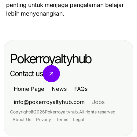
penting untuk menjaga pengalaman belajar
lebih menyenangkan.
Pokerroyaltyhub
Contact us
Home Page
News
FAQs
info@pokerroyaltyhub.com
Jobs
Copyright
©
2026
Pokerroyaltyhub
.
All rights reserved
About Us
Privacy
Terms
Legal