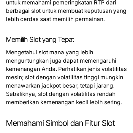
untuk memahami pemeringkatan RTP dari
berbagai slot untuk membuat keputusan yang
lebih cerdas saat memilih permainan.
Memilih Slot yang Tepat
Mengetahui slot mana yang lebih
menguntungkan juga dapat memengaruhi
kemenangan Anda. Perhatikan jenis volatilitas
mesin; slot dengan volatilitas tinggi mungkin
menawarkan jackpot besar, tetapi jarang.
Sebaliknya, slot dengan volatilitas rendah
memberikan kemenangan kecil lebih sering.
Memahami Simbol dan Fitur Slot