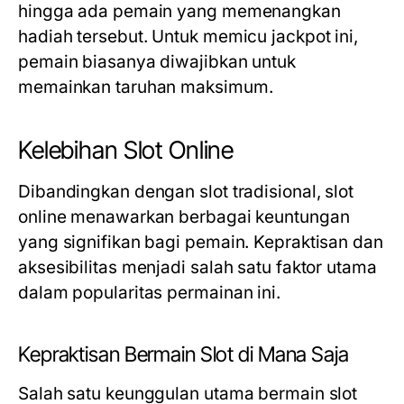
hingga ada pemain yang memenangkan
hadiah tersebut. Untuk memicu jackpot ini,
pemain biasanya diwajibkan untuk
memainkan taruhan maksimum.
Kelebihan Slot Online
Dibandingkan dengan slot tradisional, slot
online menawarkan berbagai keuntungan
yang signifikan bagi pemain. Kepraktisan dan
aksesibilitas menjadi salah satu faktor utama
dalam popularitas permainan ini.
Kepraktisan Bermain Slot di Mana Saja
Salah satu keunggulan utama bermain slot