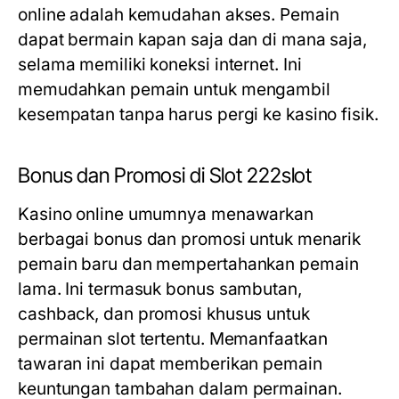
online adalah kemudahan akses. Pemain
dapat bermain kapan saja dan di mana saja,
selama memiliki koneksi internet. Ini
memudahkan pemain untuk mengambil
kesempatan tanpa harus pergi ke kasino fisik.
Bonus dan Promosi di Slot 222slot
Kasino online umumnya menawarkan
berbagai bonus dan promosi untuk menarik
pemain baru dan mempertahankan pemain
lama. Ini termasuk bonus sambutan,
cashback, dan promosi khusus untuk
permainan slot tertentu. Memanfaatkan
tawaran ini dapat memberikan pemain
keuntungan tambahan dalam permainan.