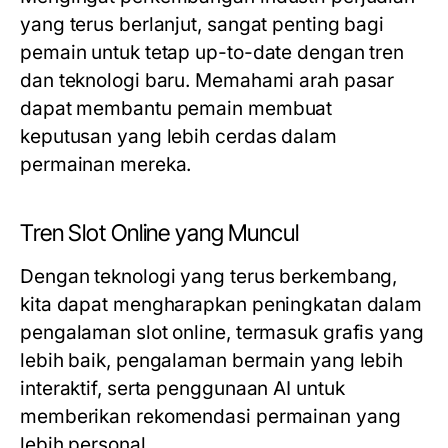
yang terus berlanjut, sangat penting bagi
pemain untuk tetap up-to-date dengan tren
dan teknologi baru. Memahami arah pasar
dapat membantu pemain membuat
keputusan yang lebih cerdas dalam
permainan mereka.
Tren Slot Online yang Muncul
Dengan teknologi yang terus berkembang,
kita dapat mengharapkan peningkatan dalam
pengalaman slot online, termasuk grafis yang
lebih baik, pengalaman bermain yang lebih
interaktif, serta penggunaan AI untuk
memberikan rekomendasi permainan yang
lebih personal.