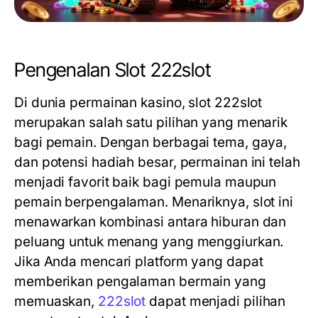
Pengenalan Slot 222slot
Di dunia permainan kasino, slot 222slot
merupakan salah satu pilihan yang menarik
bagi pemain. Dengan berbagai tema, gaya,
dan potensi hadiah besar, permainan ini telah
menjadi favorit baik bagi pemula maupun
pemain berpengalaman. Menariknya, slot ini
menawarkan kombinasi antara hiburan dan
peluang untuk menang yang menggiurkan.
Jika Anda mencari platform yang dapat
memberikan pengalaman bermain yang
memuaskan,
222slot
dapat menjadi pilihan